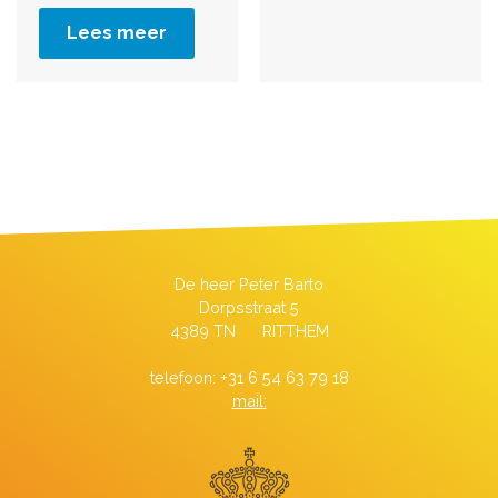
Lees meer
De heer Peter Barto
Dorpsstraat 5
4389 TN RITTHEM
telefoon: +31 6 54 63 79 18
mail: